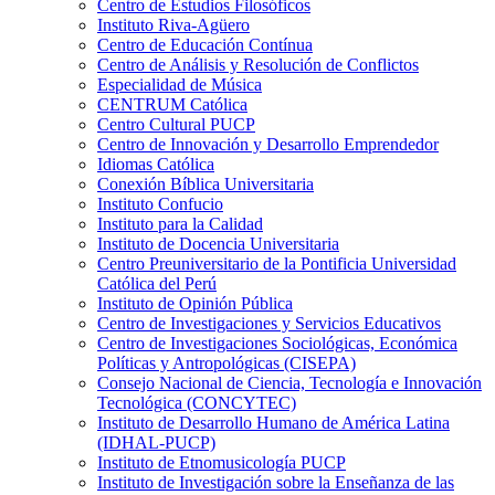
Centro de Estudios Filosóficos
Instituto Riva-Agüero
Centro de Educación Contínua
Centro de Análisis y Resolución de Conflictos
Especialidad de Música
CENTRUM Católica
Centro Cultural PUCP
Centro de Innovación y Desarrollo Emprendedor
Idiomas Católica
Conexión Bíblica Universitaria
Instituto Confucio
Instituto para la Calidad
Instituto de Docencia Universitaria
Centro Preuniversitario de la Pontificia Universidad
Católica del Perú
Instituto de Opinión Pública
Centro de Investigaciones y Servicios Educativos
Centro de Investigaciones Sociológicas, Económica
Políticas y Antropológicas (CISEPA)
Consejo Nacional de Ciencia, Tecnología e Innovación
Tecnológica (CONCYTEC)
Instituto de Desarrollo Humano de América Latina
(IDHAL-PUCP)
Instituto de Etnomusicología PUCP
Instituto de Investigación sobre la Enseñanza de las