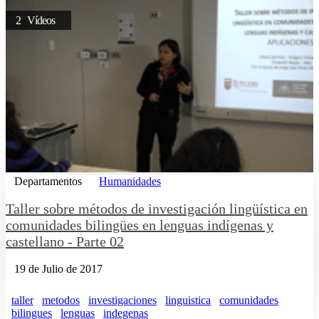
2 Vídeos
Departamentos
Humanidades
Taller sobre métodos de investigación lingüística en
comunidades bilingües en lenguas indígenas y
castellano - Parte 02
19 de Julio de 2017
taller
metodos
investigaciones
linguistica
comunidades
bilingues
lenguas
indegenas