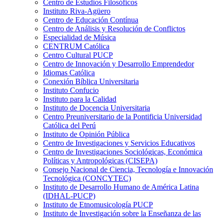
Centro de Estudios Filosóficos
Instituto Riva-Agüero
Centro de Educación Contínua
Centro de Análisis y Resolución de Conflictos
Especialidad de Música
CENTRUM Católica
Centro Cultural PUCP
Centro de Innovación y Desarrollo Emprendedor
Idiomas Católica
Conexión Bíblica Universitaria
Instituto Confucio
Instituto para la Calidad
Instituto de Docencia Universitaria
Centro Preuniversitario de la Pontificia Universidad
Católica del Perú
Instituto de Opinión Pública
Centro de Investigaciones y Servicios Educativos
Centro de Investigaciones Sociológicas, Económica
Políticas y Antropológicas (CISEPA)
Consejo Nacional de Ciencia, Tecnología e Innovación
Tecnológica (CONCYTEC)
Instituto de Desarrollo Humano de América Latina
(IDHAL-PUCP)
Instituto de Etnomusicología PUCP
Instituto de Investigación sobre la Enseñanza de las