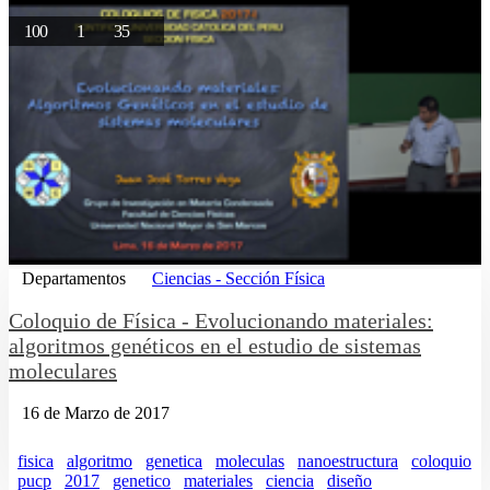
100
1
35
Departamentos
Ciencias - Sección Física
Coloquio de Física - Evolucionando materiales:
algoritmos genéticos en el estudio de sistemas
moleculares
16 de Marzo de 2017
fisica
algoritmo
genetica
moleculas
nanoestructura
coloquio
pucp
2017
genetico
materiales
ciencia
diseño