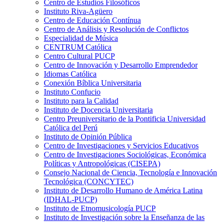
Centro de Estudios Filosóficos
Instituto Riva-Agüero
Centro de Educación Contínua
Centro de Análisis y Resolución de Conflictos
Especialidad de Música
CENTRUM Católica
Centro Cultural PUCP
Centro de Innovación y Desarrollo Emprendedor
Idiomas Católica
Conexión Bíblica Universitaria
Instituto Confucio
Instituto para la Calidad
Instituto de Docencia Universitaria
Centro Preuniversitario de la Pontificia Universidad
Católica del Perú
Instituto de Opinión Pública
Centro de Investigaciones y Servicios Educativos
Centro de Investigaciones Sociológicas, Económica
Políticas y Antropológicas (CISEPA)
Consejo Nacional de Ciencia, Tecnología e Innovación
Tecnológica (CONCYTEC)
Instituto de Desarrollo Humano de América Latina
(IDHAL-PUCP)
Instituto de Etnomusicología PUCP
Instituto de Investigación sobre la Enseñanza de las