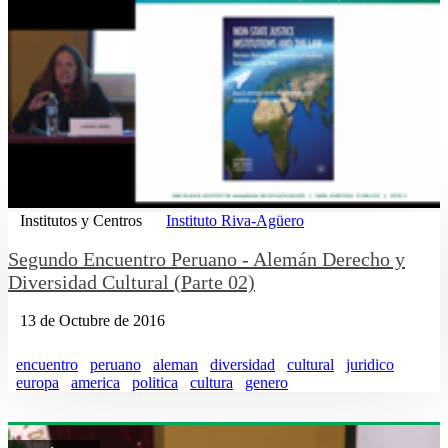
Institutos y Centros
Instituto Riva-Agüero
Segundo Encuentro Peruano - Alemán Derecho y
Diversidad Cultural (Parte 02)
13 de Octubre de 2016
encuentro
peruano
aleman
diversidad
cultural
juridico
europa
america
politica
cultura
genero