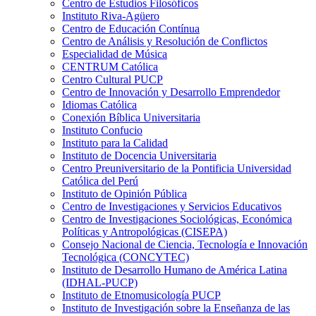
Centro de Estudios Filosóficos
Instituto Riva-Agüero
Centro de Educación Contínua
Centro de Análisis y Resolución de Conflictos
Especialidad de Música
CENTRUM Católica
Centro Cultural PUCP
Centro de Innovación y Desarrollo Emprendedor
Idiomas Católica
Conexión Bíblica Universitaria
Instituto Confucio
Instituto para la Calidad
Instituto de Docencia Universitaria
Centro Preuniversitario de la Pontificia Universidad
Católica del Perú
Instituto de Opinión Pública
Centro de Investigaciones y Servicios Educativos
Centro de Investigaciones Sociológicas, Económica
Políticas y Antropológicas (CISEPA)
Consejo Nacional de Ciencia, Tecnología e Innovación
Tecnológica (CONCYTEC)
Instituto de Desarrollo Humano de América Latina
(IDHAL-PUCP)
Instituto de Etnomusicología PUCP
Instituto de Investigación sobre la Enseñanza de las