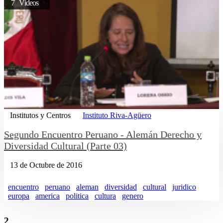
7 Vídeos
Institutos y Centros
Instituto Riva-Agüero
Segundo Encuentro Peruano - Alemán Derecho y
Diversidad Cultural (Parte 03)
13 de Octubre de 2016
encuentro
peruano
aleman
diversidad
cultural
juridico
europa
america
politica
cultura
genero
2