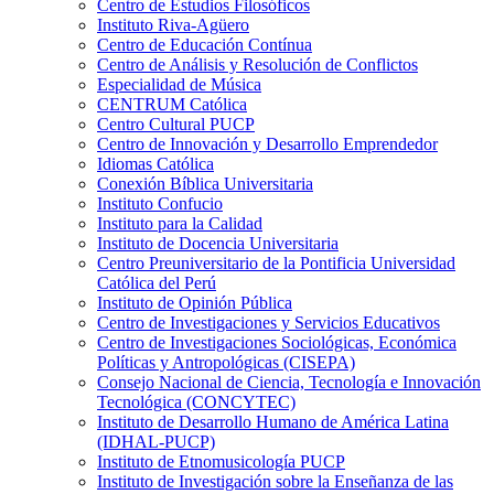
Centro de Estudios Filosóficos
Instituto Riva-Agüero
Centro de Educación Contínua
Centro de Análisis y Resolución de Conflictos
Especialidad de Música
CENTRUM Católica
Centro Cultural PUCP
Centro de Innovación y Desarrollo Emprendedor
Idiomas Católica
Conexión Bíblica Universitaria
Instituto Confucio
Instituto para la Calidad
Instituto de Docencia Universitaria
Centro Preuniversitario de la Pontificia Universidad
Católica del Perú
Instituto de Opinión Pública
Centro de Investigaciones y Servicios Educativos
Centro de Investigaciones Sociológicas, Económica
Políticas y Antropológicas (CISEPA)
Consejo Nacional de Ciencia, Tecnología e Innovación
Tecnológica (CONCYTEC)
Instituto de Desarrollo Humano de América Latina
(IDHAL-PUCP)
Instituto de Etnomusicología PUCP
Instituto de Investigación sobre la Enseñanza de las