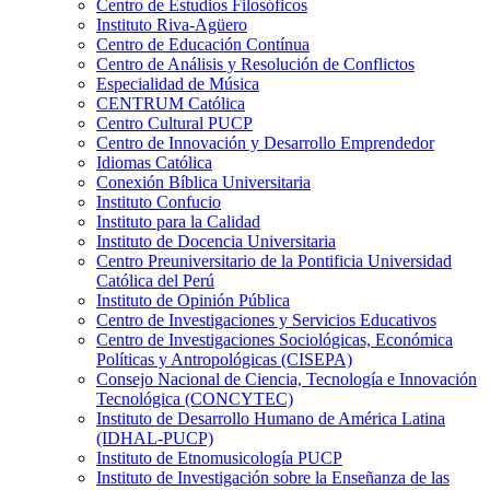
Centro de Estudios Filosóficos
Instituto Riva-Agüero
Centro de Educación Contínua
Centro de Análisis y Resolución de Conflictos
Especialidad de Música
CENTRUM Católica
Centro Cultural PUCP
Centro de Innovación y Desarrollo Emprendedor
Idiomas Católica
Conexión Bíblica Universitaria
Instituto Confucio
Instituto para la Calidad
Instituto de Docencia Universitaria
Centro Preuniversitario de la Pontificia Universidad
Católica del Perú
Instituto de Opinión Pública
Centro de Investigaciones y Servicios Educativos
Centro de Investigaciones Sociológicas, Económica
Políticas y Antropológicas (CISEPA)
Consejo Nacional de Ciencia, Tecnología e Innovación
Tecnológica (CONCYTEC)
Instituto de Desarrollo Humano de América Latina
(IDHAL-PUCP)
Instituto de Etnomusicología PUCP
Instituto de Investigación sobre la Enseñanza de las