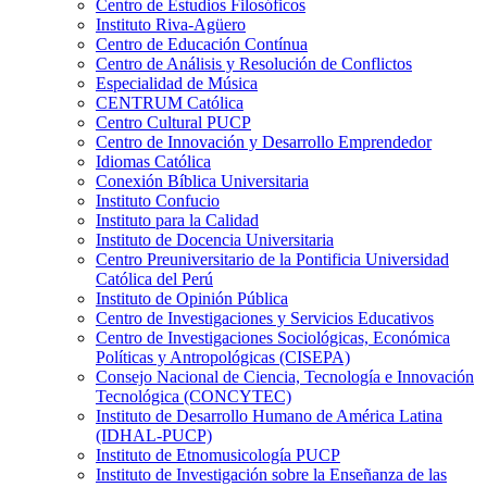
Centro de Estudios Filosóficos
Instituto Riva-Agüero
Centro de Educación Contínua
Centro de Análisis y Resolución de Conflictos
Especialidad de Música
CENTRUM Católica
Centro Cultural PUCP
Centro de Innovación y Desarrollo Emprendedor
Idiomas Católica
Conexión Bíblica Universitaria
Instituto Confucio
Instituto para la Calidad
Instituto de Docencia Universitaria
Centro Preuniversitario de la Pontificia Universidad
Católica del Perú
Instituto de Opinión Pública
Centro de Investigaciones y Servicios Educativos
Centro de Investigaciones Sociológicas, Económica
Políticas y Antropológicas (CISEPA)
Consejo Nacional de Ciencia, Tecnología e Innovación
Tecnológica (CONCYTEC)
Instituto de Desarrollo Humano de América Latina
(IDHAL-PUCP)
Instituto de Etnomusicología PUCP
Instituto de Investigación sobre la Enseñanza de las