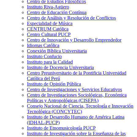
Centro de Estudios Filosóficos
Instituto Riva-Agüero
Centro de Educación Contínua
Centro de Análisis y Resolución de Conflictos
Especialidad de Música
CENTRUM Católica
Centro Cultural PUCP
Centro de Innovación y Desarrollo Emprendedor
Idiomas Católica
Conexión Bíblica Universitaria
Instituto Confucio
Instituto para la Calidad
Instituto de Docencia Universitaria
Centro Preuniversitario de la Pontificia Universidad
Católica del Perú
Instituto de Opinión Pública
Centro de Investigaciones y Servicios Educativos
Centro de Investigaciones Sociológicas, Económica
Políticas y Antropológicas (CISEPA)
Consejo Nacional de Ciencia, Tecnología e Innovación
Tecnológica (CONCYTEC)
Instituto de Desarrollo Humano de América Latina
(IDHAL-PUCP)
Instituto de Etnomusicología PUCP
Instituto de Investigación sobre la Enseñanza de las