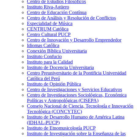
Centro de Estudios Filosóficos
Instituto Riva-Agüero
Centro de Educación Contínua
Centro de Análisis y Resolución de Conflictos
Especialidad de Música
CENTRUM Católica
Centro Cultural PUCP
Centro de Innovación y Desarrollo Emprendedor
Idiomas Católica
Conexión Bíblica Universitaria
Instituto Confucio
Instituto para la Calidad
Instituto de Docencia Universitaria
Centro Preuniversitario de la Pontificia Universidad
Católica del Perú
Instituto de Opinión Pública
Centro de Investigaciones y Servicios Educativos
Centro de Investigaciones Sociológicas, Económica
Políticas y Antropológicas (CISEPA)
Consejo Nacional de Ciencia, Tecnología e Innovación
Tecnológica (CONCYTEC)
Instituto de Desarrollo Humano de América Latina
(IDHAL-PUCP)
Instituto de Etnomusicología PUCP
Instituto de Investigación sobre la Enseñanza de las