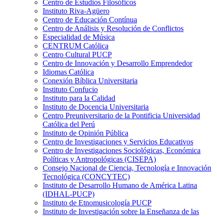
Centro de Estudios Filosóficos
Instituto Riva-Agüero
Centro de Educación Contínua
Centro de Análisis y Resolución de Conflictos
Especialidad de Música
CENTRUM Católica
Centro Cultural PUCP
Centro de Innovación y Desarrollo Emprendedor
Idiomas Católica
Conexión Bíblica Universitaria
Instituto Confucio
Instituto para la Calidad
Instituto de Docencia Universitaria
Centro Preuniversitario de la Pontificia Universidad
Católica del Perú
Instituto de Opinión Pública
Centro de Investigaciones y Servicios Educativos
Centro de Investigaciones Sociológicas, Económica
Políticas y Antropológicas (CISEPA)
Consejo Nacional de Ciencia, Tecnología e Innovación
Tecnológica (CONCYTEC)
Instituto de Desarrollo Humano de América Latina
(IDHAL-PUCP)
Instituto de Etnomusicología PUCP
Instituto de Investigación sobre la Enseñanza de las