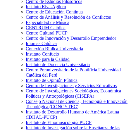
Centro de Estudios Filosóficos
Instituto Riva-Agüero
Centro de Educación Contínua
Centro de Análisis y Resolución de Conflictos
Especialidad de Música
CENTRUM Católica
Centro Cultural PUCP
Centro de Innovación y Desarrollo Emprendedor
Idiomas Católica
Conexión Bíblica Universitaria
Instituto Confucio
Instituto para la Calidad
Instituto de Docencia Universitaria
Centro Preuniversitario de la Pontificia Universidad
Católica del Perú
Instituto de Opinión Pública
Centro de Investigaciones y Servicios Educativos
Centro de Investigaciones Sociológicas, Económica
Políticas y Antropológicas (CISEPA)
Consejo Nacional de Ciencia, Tecnología e Innovación
Tecnológica (CONCYTEC)
Instituto de Desarrollo Humano de América Latina
(IDHAL-PUCP)
Instituto de Etnomusicología PUCP
Instituto de Investigación sobre la Enseñanza de las