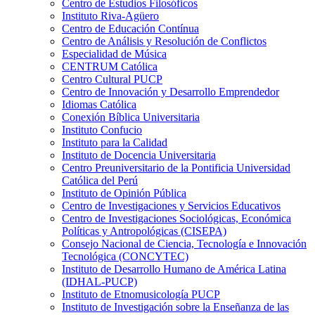
Centro de Estudios Filosóficos
Instituto Riva-Agüero
Centro de Educación Contínua
Centro de Análisis y Resolución de Conflictos
Especialidad de Música
CENTRUM Católica
Centro Cultural PUCP
Centro de Innovación y Desarrollo Emprendedor
Idiomas Católica
Conexión Bíblica Universitaria
Instituto Confucio
Instituto para la Calidad
Instituto de Docencia Universitaria
Centro Preuniversitario de la Pontificia Universidad
Católica del Perú
Instituto de Opinión Pública
Centro de Investigaciones y Servicios Educativos
Centro de Investigaciones Sociológicas, Económica
Políticas y Antropológicas (CISEPA)
Consejo Nacional de Ciencia, Tecnología e Innovación
Tecnológica (CONCYTEC)
Instituto de Desarrollo Humano de América Latina
(IDHAL-PUCP)
Instituto de Etnomusicología PUCP
Instituto de Investigación sobre la Enseñanza de las