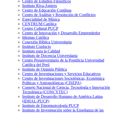
Centro de Estudios Filosóficos
Instituto Riva-Agüero
Centro de Educación Contínua
Centro de Análisis y Resolución de Conflictos
Especialidad de Música
CENTRUM Católica
Centro Cultural PUCP
Centro de Innovación y Desarrollo Emprendedor
Idiomas Católica
Conexión Bíblica Universitaria
Instituto Confucio
Instituto para la Calidad
Instituto de Docencia Universitaria
Centro Preuniversitario de la Pontificia Universidad
Católica del Perú
Instituto de Opinión Pública
Centro de Investigaciones y Servicios Educativos
Centro de Investigaciones Sociológicas, Económica
Políticas y Antropológicas (CISEPA)
Consejo Nacional de Ciencia, Tecnología e Innovación
Tecnológica (CONCYTEC)
Instituto de Desarrollo Humano de América Latina
(IDHAL-PUCP)
Instituto de Etnomusicología PUCP
Instituto de Investigación sobre la Enseñanza de las