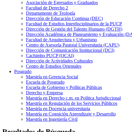
Asociación de Egresados y Graduados
Facultad de Derecho 2
Departamento de Teología
Dirección de Educación Continua (DEC)
Facultad de Estudios Interdisciplinarios de la PUCP
Dirección de Gestión del Talento Humano (DGTH)
Dirección Académica de Planeamiento y Evaluación (D
Facultad de Arquitectura y Urbanismo
Centro de Asesoría Pastoral Universitaria (CAPU)
Dirección de Comunicación Institucional (DCI)
Cachimbo PUCP (OCAI)
Dirección de Actividades Culturales
Centro de Estudios Orientales
Posgrado
Maestría en Gerencia Social
Escuela de Posgrado
Escuela de Gobierno y Políticas Públicas
Derecho y Empresa
Maestría en Derecho c.m. en Política Jurisdiccional
Maestría en Regulación de los Servicios Públicos
Maestría en Docencia universitaria
Maestría en Cognición Aprendizaje y Desarrollo
Maestría en Ingeniería Civil
Resultados de Búsqueda