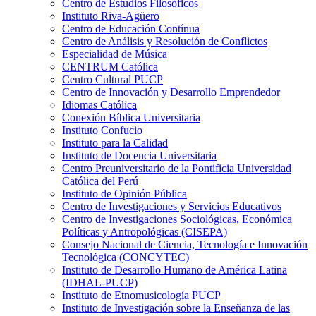
Centro de Estudios Filosóficos
Instituto Riva-Agüero
Centro de Educación Contínua
Centro de Análisis y Resolución de Conflictos
Especialidad de Música
CENTRUM Católica
Centro Cultural PUCP
Centro de Innovación y Desarrollo Emprendedor
Idiomas Católica
Conexión Bíblica Universitaria
Instituto Confucio
Instituto para la Calidad
Instituto de Docencia Universitaria
Centro Preuniversitario de la Pontificia Universidad
Católica del Perú
Instituto de Opinión Pública
Centro de Investigaciones y Servicios Educativos
Centro de Investigaciones Sociológicas, Económica
Políticas y Antropológicas (CISEPA)
Consejo Nacional de Ciencia, Tecnología e Innovación
Tecnológica (CONCYTEC)
Instituto de Desarrollo Humano de América Latina
(IDHAL-PUCP)
Instituto de Etnomusicología PUCP
Instituto de Investigación sobre la Enseñanza de las