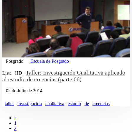
Posgrado
Escuela de Posgrado
Taller: Investigación Cualitativa aplicado
Lista
HD
al estudio de creencias (parte 06)
02 de Julio de 2014
taller
investigacion
cualitativa
estudio
de
creencias
«
1
2