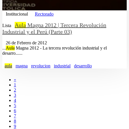
Institucional
Rectorado
Aula
Magna 2012 | Tercera Revolución
Lista
Industrial y el Perú (Parte 03)
26 de Febrero de 2012
...
Aula
Magna 2012 - La tercera revolución industrial y el
desarro......
aula
magna
revolucion
industrial
desarrollo
«
1
2
3
4
5
6
7
8
9