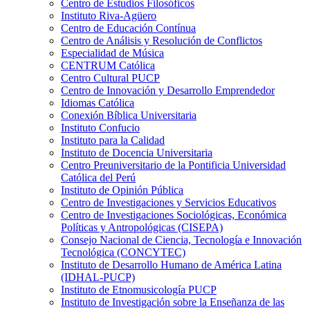
Centro de Estudios Filosóficos
Instituto Riva-Agüero
Centro de Educación Contínua
Centro de Análisis y Resolución de Conflictos
Especialidad de Música
CENTRUM Católica
Centro Cultural PUCP
Centro de Innovación y Desarrollo Emprendedor
Idiomas Católica
Conexión Bíblica Universitaria
Instituto Confucio
Instituto para la Calidad
Instituto de Docencia Universitaria
Centro Preuniversitario de la Pontificia Universidad
Católica del Perú
Instituto de Opinión Pública
Centro de Investigaciones y Servicios Educativos
Centro de Investigaciones Sociológicas, Económica
Políticas y Antropológicas (CISEPA)
Consejo Nacional de Ciencia, Tecnología e Innovación
Tecnológica (CONCYTEC)
Instituto de Desarrollo Humano de América Latina
(IDHAL-PUCP)
Instituto de Etnomusicología PUCP
Instituto de Investigación sobre la Enseñanza de las