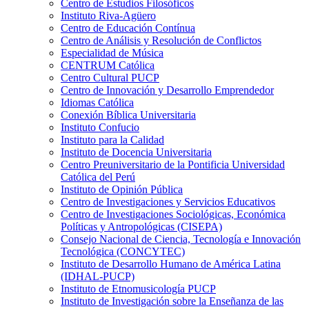
Centro de Estudios Filosóficos
Instituto Riva-Agüero
Centro de Educación Contínua
Centro de Análisis y Resolución de Conflictos
Especialidad de Música
CENTRUM Católica
Centro Cultural PUCP
Centro de Innovación y Desarrollo Emprendedor
Idiomas Católica
Conexión Bíblica Universitaria
Instituto Confucio
Instituto para la Calidad
Instituto de Docencia Universitaria
Centro Preuniversitario de la Pontificia Universidad
Católica del Perú
Instituto de Opinión Pública
Centro de Investigaciones y Servicios Educativos
Centro de Investigaciones Sociológicas, Económica
Políticas y Antropológicas (CISEPA)
Consejo Nacional de Ciencia, Tecnología e Innovación
Tecnológica (CONCYTEC)
Instituto de Desarrollo Humano de América Latina
(IDHAL-PUCP)
Instituto de Etnomusicología PUCP
Instituto de Investigación sobre la Enseñanza de las