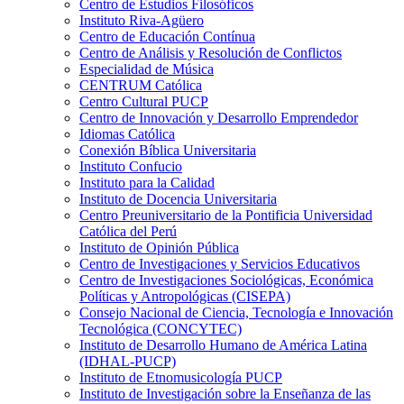
Centro de Estudios Filosóficos
Instituto Riva-Agüero
Centro de Educación Contínua
Centro de Análisis y Resolución de Conflictos
Especialidad de Música
CENTRUM Católica
Centro Cultural PUCP
Centro de Innovación y Desarrollo Emprendedor
Idiomas Católica
Conexión Bíblica Universitaria
Instituto Confucio
Instituto para la Calidad
Instituto de Docencia Universitaria
Centro Preuniversitario de la Pontificia Universidad
Católica del Perú
Instituto de Opinión Pública
Centro de Investigaciones y Servicios Educativos
Centro de Investigaciones Sociológicas, Económica
Políticas y Antropológicas (CISEPA)
Consejo Nacional de Ciencia, Tecnología e Innovación
Tecnológica (CONCYTEC)
Instituto de Desarrollo Humano de América Latina
(IDHAL-PUCP)
Instituto de Etnomusicología PUCP
Instituto de Investigación sobre la Enseñanza de las