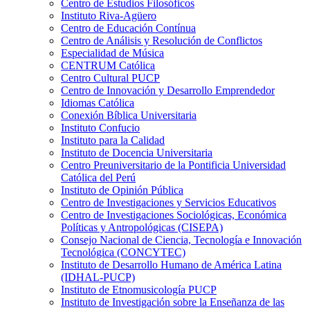
Centro de Estudios Filosóficos
Instituto Riva-Agüero
Centro de Educación Contínua
Centro de Análisis y Resolución de Conflictos
Especialidad de Música
CENTRUM Católica
Centro Cultural PUCP
Centro de Innovación y Desarrollo Emprendedor
Idiomas Católica
Conexión Bíblica Universitaria
Instituto Confucio
Instituto para la Calidad
Instituto de Docencia Universitaria
Centro Preuniversitario de la Pontificia Universidad
Católica del Perú
Instituto de Opinión Pública
Centro de Investigaciones y Servicios Educativos
Centro de Investigaciones Sociológicas, Económica
Políticas y Antropológicas (CISEPA)
Consejo Nacional de Ciencia, Tecnología e Innovación
Tecnológica (CONCYTEC)
Instituto de Desarrollo Humano de América Latina
(IDHAL-PUCP)
Instituto de Etnomusicología PUCP
Instituto de Investigación sobre la Enseñanza de las