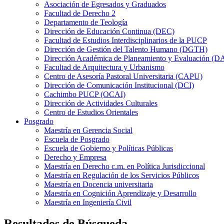
Asociación de Egresados y Graduados
Facultad de Derecho 2
Departamento de Teología
Dirección de Educación Continua (DEC)
Facultad de Estudios Interdisciplinarios de la PUCP
Dirección de Gestión del Talento Humano (DGTH)
Dirección Académica de Planeamiento y Evaluación (D
Facultad de Arquitectura y Urbanismo
Centro de Asesoría Pastoral Universitaria (CAPU)
Dirección de Comunicación Institucional (DCI)
Cachimbo PUCP (OCAI)
Dirección de Actividades Culturales
Centro de Estudios Orientales
Posgrado
Maestría en Gerencia Social
Escuela de Posgrado
Escuela de Gobierno y Políticas Públicas
Derecho y Empresa
Maestría en Derecho c.m. en Política Jurisdiccional
Maestría en Regulación de los Servicios Públicos
Maestría en Docencia universitaria
Maestría en Cognición Aprendizaje y Desarrollo
Maestría en Ingeniería Civil
Resultados de Búsqueda