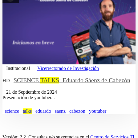
Institucional
Vicerrectorado de Investigación
SCIENCE
TALKS
: Eduardo Sáenz de Cabezón
HD
21 de Septiembre de 2024
Presentación de youtuber...
science
talks
eduardo
saenz
cabezon
youtuber
Versión: 2.2. Consultas y/o sugerencias en el
Centro de Servicios TI