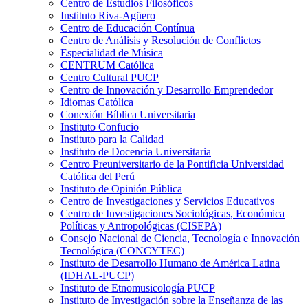
Centro de Estudios Filosóficos
Instituto Riva-Agüero
Centro de Educación Contínua
Centro de Análisis y Resolución de Conflictos
Especialidad de Música
CENTRUM Católica
Centro Cultural PUCP
Centro de Innovación y Desarrollo Emprendedor
Idiomas Católica
Conexión Bíblica Universitaria
Instituto Confucio
Instituto para la Calidad
Instituto de Docencia Universitaria
Centro Preuniversitario de la Pontificia Universidad
Católica del Perú
Instituto de Opinión Pública
Centro de Investigaciones y Servicios Educativos
Centro de Investigaciones Sociológicas, Económica
Políticas y Antropológicas (CISEPA)
Consejo Nacional de Ciencia, Tecnología e Innovación
Tecnológica (CONCYTEC)
Instituto de Desarrollo Humano de América Latina
(IDHAL-PUCP)
Instituto de Etnomusicología PUCP
Instituto de Investigación sobre la Enseñanza de las