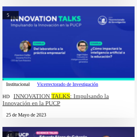
5
Institucional
Vicerrectorado de Investigación
INNOVATION
TALKS
: Impulsando la
HD
Innovación en la PUCP
25 de Mayo de 2023
4