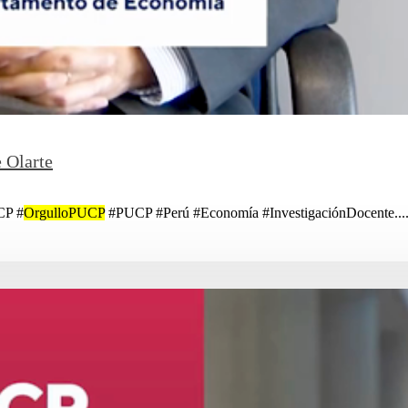
e Olarte
CP #
OrgulloPUCP
#PUCP #Perú #Economía #InvestigaciónDocente....