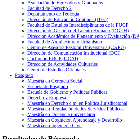
Asociación de Egresados y Graduados
Facultad de Derecho 2
Departamento de Teología
Dirección de Educación Continua (DEC)
Facultad de Estudios Interdisciplinarios de la PUCP
Dirección de Gestión del Talento Humano (DGTH)
Dirección Académica de Planeamiento y Evaluación (D
Facultad de Arquitectura y Urbanismo
Centro de Asesoría Pastoral Universitaria (CAPU)
Dirección de Comunicación Institucional (DCI)
Cachimbo PUCP (OCAI)
Dirección de Actividades Culturales
Centro de Estudios Orientales
Posgrado
Maestría en Gerencia Social
Escuela de Posgrado
Escuela de Gobierno y Políticas Públicas
Derecho y Empresa
Maestría en Derecho c.m. en Política Jurisdiccional
Maestría en Regulación de los Servicios Públicos
Maestría en Docencia universitaria
Maestría en Cognición Aprendizaje y Desarrollo
Maestría en Ingeniería Civil
Resultados de Búsqueda