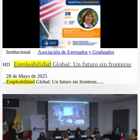
Institucional
Asociación de Egresados y Graduados
Empleabilidad
Global: Un futuro sin fronteras
HD
28 de Mayo de 2025
...
Empleabilidad
Global: Un futuro sin fronteras......
7