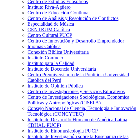
Centro de Estudios Filosóficos
Instituto Riva-Agüero
Centro de Educación Contínua
Centro de Análisis y Resolución de Conflictos
Especialidad de Música
CENTRUM Católica
Centro Cultural PUCP
Centro de Innovación y Desarrollo Emprendedor
Idiomas Católica
Conexión Bíblica Universitaria
Instituto Confucio
Instituto para la Calidad
Instituto de Docencia Universitaria
Centro Preuniversitario de la Pontificia Universidad
Católica del Perú
Instituto de Opinión Pública
Centro de Investigaciones y Servicios Educativos
Centro de Investigaciones Sociológicas, Económica
Políticas y Antropológicas (CISEPA)
Consejo Nacional de Ciencia, Tecnología e Innovación
Tecnológica (CONCYTEC)
Instituto de Desarrollo Humano de América Latina
(IDHAL-PUCP)
Instituto de Etnomusicología PUCP
Instituto de Investigación sobre la Enseñanza de las