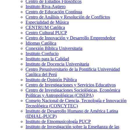
Centro de Estudios Filosóficos
Instituto Riva-Agüero
Centro de Educación Contínua
Centro de Análisis y Resolución de Conflictos
Especialidad de Música
CENTRUM Católica
Centro Cultural PUCP
Centro de Innovación y Desarrollo Emprendedor
Idiomas Católica
Conexión Bíblica Universitaria
Instituto Confucio
Instituto para la Calidad
Instituto de Docencia Universitaria
Centro Preuniversitario de la Pontificia Universidad
Católica del Perú
Instituto de Opinión Pública
Centro de Investigaciones y Servicios Educativos
Centro de Investigaciones Sociológicas, Económica
Políticas y Antropológicas (CISEPA)
Consejo Nacional de Ciencia, Tecnología e Innovación
Tecnológica (CONCYTEC)
Instituto de Desarrollo Humano de América Latina
(IDHAL-PUCP)
Instituto de Etnomusicología PUCP
Instituto de Investigación sobre la Enseñanza de las