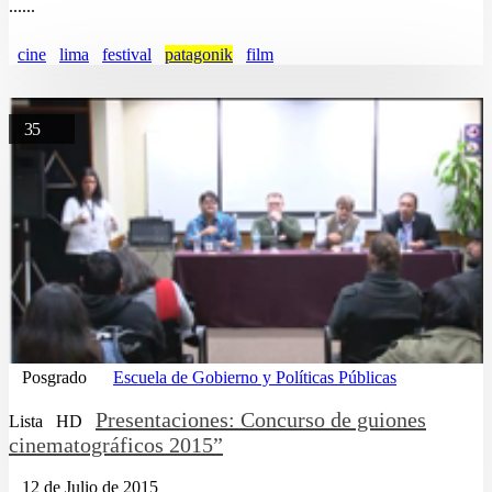
......
cine
lima
festival
patagonik
film
35
Posgrado
Escuela de Gobierno y Políticas Públicas
Presentaciones: Concurso de guiones
Lista
HD
cinematográficos 2015”
12 de Julio de 2015