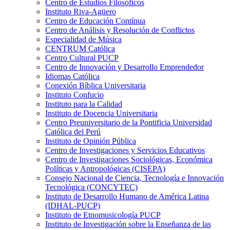
Centro de Estudios Filosóficos
Instituto Riva-Agüero
Centro de Educación Contínua
Centro de Análisis y Resolución de Conflictos
Especialidad de Música
CENTRUM Católica
Centro Cultural PUCP
Centro de Innovación y Desarrollo Emprendedor
Idiomas Católica
Conexión Bíblica Universitaria
Instituto Confucio
Instituto para la Calidad
Instituto de Docencia Universitaria
Centro Preuniversitario de la Pontificia Universidad
Católica del Perú
Instituto de Opinión Pública
Centro de Investigaciones y Servicios Educativos
Centro de Investigaciones Sociológicas, Económica
Políticas y Antropológicas (CISEPA)
Consejo Nacional de Ciencia, Tecnología e Innovación
Tecnológica (CONCYTEC)
Instituto de Desarrollo Humano de América Latina
(IDHAL-PUCP)
Instituto de Etnomusicología PUCP
Instituto de Investigación sobre la Enseñanza de las