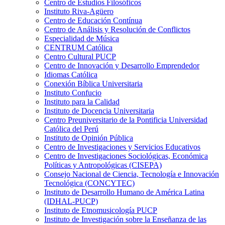
Centro de Estudios Filosóficos
Instituto Riva-Agüero
Centro de Educación Contínua
Centro de Análisis y Resolución de Conflictos
Especialidad de Música
CENTRUM Católica
Centro Cultural PUCP
Centro de Innovación y Desarrollo Emprendedor
Idiomas Católica
Conexión Bíblica Universitaria
Instituto Confucio
Instituto para la Calidad
Instituto de Docencia Universitaria
Centro Preuniversitario de la Pontificia Universidad
Católica del Perú
Instituto de Opinión Pública
Centro de Investigaciones y Servicios Educativos
Centro de Investigaciones Sociológicas, Económica
Políticas y Antropológicas (CISEPA)
Consejo Nacional de Ciencia, Tecnología e Innovación
Tecnológica (CONCYTEC)
Instituto de Desarrollo Humano de América Latina
(IDHAL-PUCP)
Instituto de Etnomusicología PUCP
Instituto de Investigación sobre la Enseñanza de las