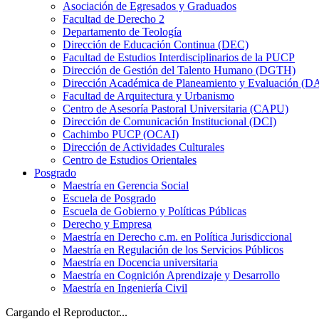
Asociación de Egresados y Graduados
Facultad de Derecho 2
Departamento de Teología
Dirección de Educación Continua (DEC)
Facultad de Estudios Interdisciplinarios de la PUCP
Dirección de Gestión del Talento Humano (DGTH)
Dirección Académica de Planeamiento y Evaluación (D
Facultad de Arquitectura y Urbanismo
Centro de Asesoría Pastoral Universitaria (CAPU)
Dirección de Comunicación Institucional (DCI)
Cachimbo PUCP (OCAI)
Dirección de Actividades Culturales
Centro de Estudios Orientales
Posgrado
Maestría en Gerencia Social
Escuela de Posgrado
Escuela de Gobierno y Políticas Públicas
Derecho y Empresa
Maestría en Derecho c.m. en Política Jurisdiccional
Maestría en Regulación de los Servicios Públicos
Maestría en Docencia universitaria
Maestría en Cognición Aprendizaje y Desarrollo
Maestría en Ingeniería Civil
Cargando el Reproductor...