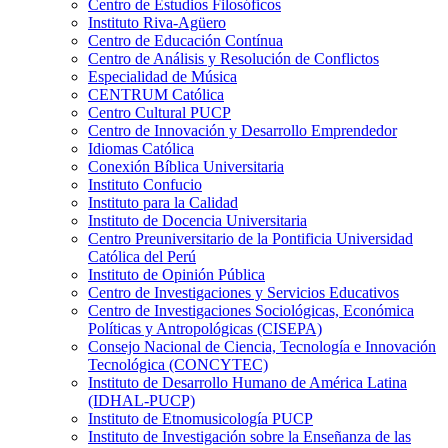
Centro de Estudios Filosóficos
Instituto Riva-Agüero
Centro de Educación Contínua
Centro de Análisis y Resolución de Conflictos
Especialidad de Música
CENTRUM Católica
Centro Cultural PUCP
Centro de Innovación y Desarrollo Emprendedor
Idiomas Católica
Conexión Bíblica Universitaria
Instituto Confucio
Instituto para la Calidad
Instituto de Docencia Universitaria
Centro Preuniversitario de la Pontificia Universidad
Católica del Perú
Instituto de Opinión Pública
Centro de Investigaciones y Servicios Educativos
Centro de Investigaciones Sociológicas, Económica
Políticas y Antropológicas (CISEPA)
Consejo Nacional de Ciencia, Tecnología e Innovación
Tecnológica (CONCYTEC)
Instituto de Desarrollo Humano de América Latina
(IDHAL-PUCP)
Instituto de Etnomusicología PUCP
Instituto de Investigación sobre la Enseñanza de las