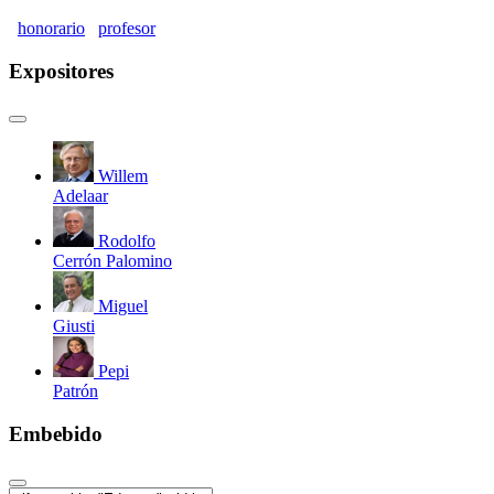
honorario
profesor
Expositores
Willem
Adelaar
Rodolfo
Cerrón Palomino
Miguel
Giusti
Pepi
Patrón
Embebido