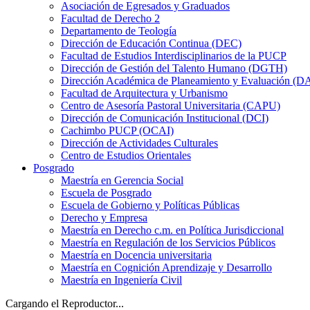
Asociación de Egresados y Graduados
Facultad de Derecho 2
Departamento de Teología
Dirección de Educación Continua (DEC)
Facultad de Estudios Interdisciplinarios de la PUCP
Dirección de Gestión del Talento Humano (DGTH)
Dirección Académica de Planeamiento y Evaluación (D
Facultad de Arquitectura y Urbanismo
Centro de Asesoría Pastoral Universitaria (CAPU)
Dirección de Comunicación Institucional (DCI)
Cachimbo PUCP (OCAI)
Dirección de Actividades Culturales
Centro de Estudios Orientales
Posgrado
Maestría en Gerencia Social
Escuela de Posgrado
Escuela de Gobierno y Políticas Públicas
Derecho y Empresa
Maestría en Derecho c.m. en Política Jurisdiccional
Maestría en Regulación de los Servicios Públicos
Maestría en Docencia universitaria
Maestría en Cognición Aprendizaje y Desarrollo
Maestría en Ingeniería Civil
Cargando el Reproductor...