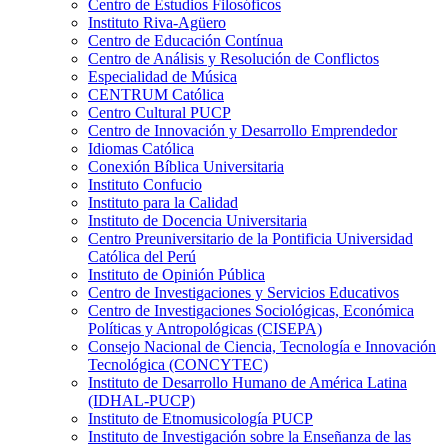
Centro de Estudios Filosóficos
Instituto Riva-Agüero
Centro de Educación Contínua
Centro de Análisis y Resolución de Conflictos
Especialidad de Música
CENTRUM Católica
Centro Cultural PUCP
Centro de Innovación y Desarrollo Emprendedor
Idiomas Católica
Conexión Bíblica Universitaria
Instituto Confucio
Instituto para la Calidad
Instituto de Docencia Universitaria
Centro Preuniversitario de la Pontificia Universidad
Católica del Perú
Instituto de Opinión Pública
Centro de Investigaciones y Servicios Educativos
Centro de Investigaciones Sociológicas, Económica
Políticas y Antropológicas (CISEPA)
Consejo Nacional de Ciencia, Tecnología e Innovación
Tecnológica (CONCYTEC)
Instituto de Desarrollo Humano de América Latina
(IDHAL-PUCP)
Instituto de Etnomusicología PUCP
Instituto de Investigación sobre la Enseñanza de las