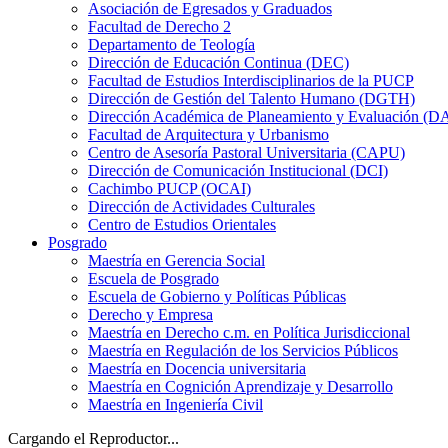
Asociación de Egresados y Graduados
Facultad de Derecho 2
Departamento de Teología
Dirección de Educación Continua (DEC)
Facultad de Estudios Interdisciplinarios de la PUCP
Dirección de Gestión del Talento Humano (DGTH)
Dirección Académica de Planeamiento y Evaluación (D
Facultad de Arquitectura y Urbanismo
Centro de Asesoría Pastoral Universitaria (CAPU)
Dirección de Comunicación Institucional (DCI)
Cachimbo PUCP (OCAI)
Dirección de Actividades Culturales
Centro de Estudios Orientales
Posgrado
Maestría en Gerencia Social
Escuela de Posgrado
Escuela de Gobierno y Políticas Públicas
Derecho y Empresa
Maestría en Derecho c.m. en Política Jurisdiccional
Maestría en Regulación de los Servicios Públicos
Maestría en Docencia universitaria
Maestría en Cognición Aprendizaje y Desarrollo
Maestría en Ingeniería Civil
Cargando el Reproductor...