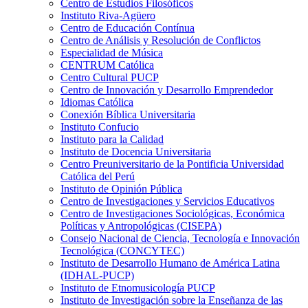
Centro de Estudios Filosóficos
Instituto Riva-Agüero
Centro de Educación Contínua
Centro de Análisis y Resolución de Conflictos
Especialidad de Música
CENTRUM Católica
Centro Cultural PUCP
Centro de Innovación y Desarrollo Emprendedor
Idiomas Católica
Conexión Bíblica Universitaria
Instituto Confucio
Instituto para la Calidad
Instituto de Docencia Universitaria
Centro Preuniversitario de la Pontificia Universidad
Católica del Perú
Instituto de Opinión Pública
Centro de Investigaciones y Servicios Educativos
Centro de Investigaciones Sociológicas, Económica
Políticas y Antropológicas (CISEPA)
Consejo Nacional de Ciencia, Tecnología e Innovación
Tecnológica (CONCYTEC)
Instituto de Desarrollo Humano de América Latina
(IDHAL-PUCP)
Instituto de Etnomusicología PUCP
Instituto de Investigación sobre la Enseñanza de las