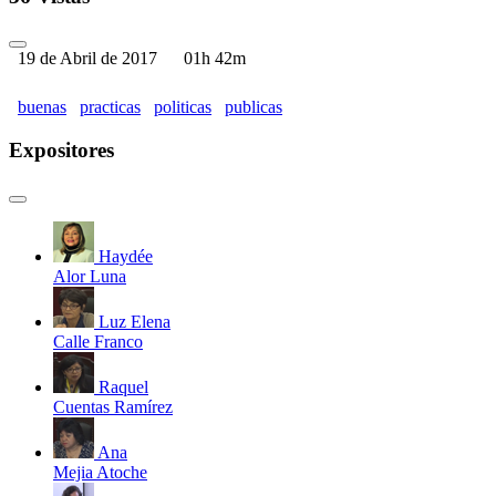
19 de Abril de 2017
01h 42m
buenas
practicas
politicas
publicas
Expositores
Haydée
Alor Luna
Luz Elena
Calle Franco
Raquel
Cuentas Ramírez
Ana
Mejia Atoche