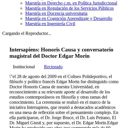
Maestría en Derecho c.m. en Política Jurisdiccional
Maestría en Regulación de los Servicios Públicos
Maestría en Docencia universitaria
Maestría en Cognición Aprendizaje y Desarrollo
Maestría en Ingeniería Civil
Cargando el Reproductor...
Intersapiens: Honoris Causa y conversatorio
magistral del Doctor Edgar Morin
Institucional
Rectorado
\"el 28 de agosto del 2009 en el Coliseo Polideportivo, el
filósofo y político francés Edgar Morin fue distinguido como
Doctor Honoris Causa de nuestra Universidad, en
reconocimiento a su relevante aporte al desarrollo de los
estudios contemporáneos en filosofía y otras ramas del
conocimiento. La ceremonia se realizó en el marco de la
iniciativa Intersapiens, que reunió a destacados académicos
en una mesa de reflexión sobre el pensamiento complejo. En
ella participaron, el Dr. Jorge Bruce, el Dr. Luis Peirano, El
Dr. Miguel Giusti y, por supuesto, el Dr. Edgar Morin.Edgar
Morin ha producido una obra que comprende más de 60