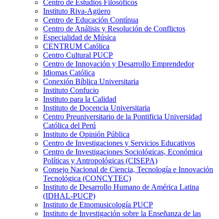
Centro de Estudios Filosóficos
Instituto Riva-Agüero
Centro de Educación Contínua
Centro de Análisis y Resolución de Conflictos
Especialidad de Música
CENTRUM Católica
Centro Cultural PUCP
Centro de Innovación y Desarrollo Emprendedor
Idiomas Católica
Conexión Bíblica Universitaria
Instituto Confucio
Instituto para la Calidad
Instituto de Docencia Universitaria
Centro Preuniversitario de la Pontificia Universidad
Católica del Perú
Instituto de Opinión Pública
Centro de Investigaciones y Servicios Educativos
Centro de Investigaciones Sociológicas, Económica
Políticas y Antropológicas (CISEPA)
Consejo Nacional de Ciencia, Tecnología e Innovación
Tecnológica (CONCYTEC)
Instituto de Desarrollo Humano de América Latina
(IDHAL-PUCP)
Instituto de Etnomusicología PUCP
Instituto de Investigación sobre la Enseñanza de las