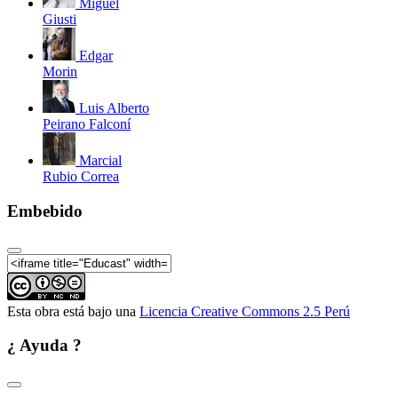
Miguel
Giusti
Edgar
Morin
Luis Alberto
Peirano Falconí
Marcial
Rubio Correa
Embebido
Esta obra está bajo una
Licencia Creative Commons 2.5 Perú
¿ Ayuda ?