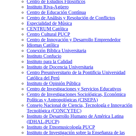
Centro de Estudios Filosóficos
Instituto Riva-Agüero
Centro de Educación Contínua
Centro de Análisis y Resolución de Conflictos
Especialidad de Música
CENTRUM Católica
Centro Cultural PUCP
Centro de Innovación y Desarrollo Emprendedor
Idiomas Católica
Conexión Bíblica Universitaria
Instituto Confucio
Instituto para la Calidad
Instituto de Docencia Universitaria
Centro Preuniversitario de la Pontificia Universidad
Católica del Perú
Instituto de Opinión Pública
Centro de Investigaciones y Servicios Educativos
Centro de Investigaciones Sociológicas, Económica
Políticas y Antropológicas (CISEPA)
Consejo Nacional de Ciencia, Tecnología e Innovación
Tecnológica (CONCYTEC)
Instituto de Desarrollo Humano de América Latina
(IDHAL-PUCP)
Instituto de Etnomusicología PUCP
Instituto de Investigación sobre la Enseñanza de las