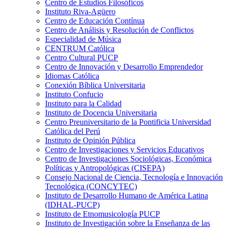
Centro de Estudios Filosóficos
Instituto Riva-Agüero
Centro de Educación Contínua
Centro de Análisis y Resolución de Conflictos
Especialidad de Música
CENTRUM Católica
Centro Cultural PUCP
Centro de Innovación y Desarrollo Emprendedor
Idiomas Católica
Conexión Bíblica Universitaria
Instituto Confucio
Instituto para la Calidad
Instituto de Docencia Universitaria
Centro Preuniversitario de la Pontificia Universidad
Católica del Perú
Instituto de Opinión Pública
Centro de Investigaciones y Servicios Educativos
Centro de Investigaciones Sociológicas, Económica
Políticas y Antropológicas (CISEPA)
Consejo Nacional de Ciencia, Tecnología e Innovación
Tecnológica (CONCYTEC)
Instituto de Desarrollo Humano de América Latina
(IDHAL-PUCP)
Instituto de Etnomusicología PUCP
Instituto de Investigación sobre la Enseñanza de las