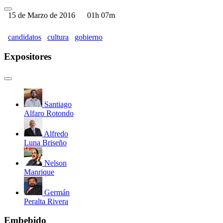
15 de Marzo de 2016
01h 07m
candidatos
cultura
gobierno
Expositores
Santiago
Alfaro Rotondo
Alfredo
Luna Briseño
Nelson
Manrique
Germán
Peralta Rivera
Embebido