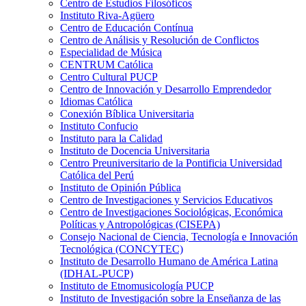
Centro de Estudios Filosóficos
Instituto Riva-Agüero
Centro de Educación Contínua
Centro de Análisis y Resolución de Conflictos
Especialidad de Música
CENTRUM Católica
Centro Cultural PUCP
Centro de Innovación y Desarrollo Emprendedor
Idiomas Católica
Conexión Bíblica Universitaria
Instituto Confucio
Instituto para la Calidad
Instituto de Docencia Universitaria
Centro Preuniversitario de la Pontificia Universidad
Católica del Perú
Instituto de Opinión Pública
Centro de Investigaciones y Servicios Educativos
Centro de Investigaciones Sociológicas, Económica
Políticas y Antropológicas (CISEPA)
Consejo Nacional de Ciencia, Tecnología e Innovación
Tecnológica (CONCYTEC)
Instituto de Desarrollo Humano de América Latina
(IDHAL-PUCP)
Instituto de Etnomusicología PUCP
Instituto de Investigación sobre la Enseñanza de las