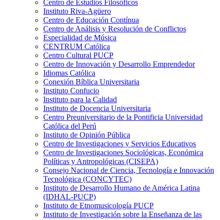
Centro de Estudios Filosóficos
Instituto Riva-Agüero
Centro de Educación Contínua
Centro de Análisis y Resolución de Conflictos
Especialidad de Música
CENTRUM Católica
Centro Cultural PUCP
Centro de Innovación y Desarrollo Emprendedor
Idiomas Católica
Conexión Bíblica Universitaria
Instituto Confucio
Instituto para la Calidad
Instituto de Docencia Universitaria
Centro Preuniversitario de la Pontificia Universidad
Católica del Perú
Instituto de Opinión Pública
Centro de Investigaciones y Servicios Educativos
Centro de Investigaciones Sociológicas, Económica
Políticas y Antropológicas (CISEPA)
Consejo Nacional de Ciencia, Tecnología e Innovación
Tecnológica (CONCYTEC)
Instituto de Desarrollo Humano de América Latina
(IDHAL-PUCP)
Instituto de Etnomusicología PUCP
Instituto de Investigación sobre la Enseñanza de las