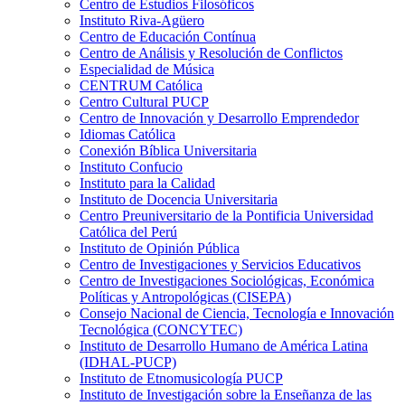
Centro de Estudios Filosóficos
Instituto Riva-Agüero
Centro de Educación Contínua
Centro de Análisis y Resolución de Conflictos
Especialidad de Música
CENTRUM Católica
Centro Cultural PUCP
Centro de Innovación y Desarrollo Emprendedor
Idiomas Católica
Conexión Bíblica Universitaria
Instituto Confucio
Instituto para la Calidad
Instituto de Docencia Universitaria
Centro Preuniversitario de la Pontificia Universidad
Católica del Perú
Instituto de Opinión Pública
Centro de Investigaciones y Servicios Educativos
Centro de Investigaciones Sociológicas, Económica
Políticas y Antropológicas (CISEPA)
Consejo Nacional de Ciencia, Tecnología e Innovación
Tecnológica (CONCYTEC)
Instituto de Desarrollo Humano de América Latina
(IDHAL-PUCP)
Instituto de Etnomusicología PUCP
Instituto de Investigación sobre la Enseñanza de las