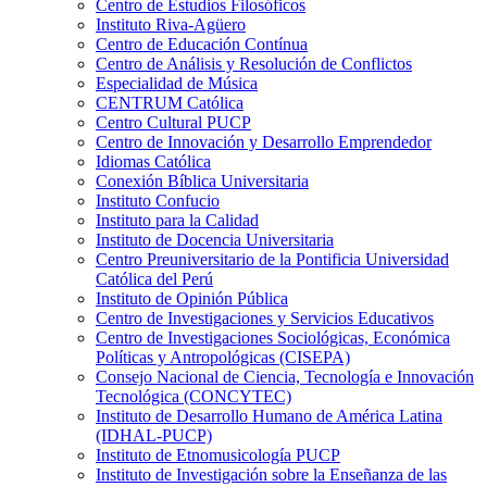
Centro de Estudios Filosóficos
Instituto Riva-Agüero
Centro de Educación Contínua
Centro de Análisis y Resolución de Conflictos
Especialidad de Música
CENTRUM Católica
Centro Cultural PUCP
Centro de Innovación y Desarrollo Emprendedor
Idiomas Católica
Conexión Bíblica Universitaria
Instituto Confucio
Instituto para la Calidad
Instituto de Docencia Universitaria
Centro Preuniversitario de la Pontificia Universidad
Católica del Perú
Instituto de Opinión Pública
Centro de Investigaciones y Servicios Educativos
Centro de Investigaciones Sociológicas, Económica
Políticas y Antropológicas (CISEPA)
Consejo Nacional de Ciencia, Tecnología e Innovación
Tecnológica (CONCYTEC)
Instituto de Desarrollo Humano de América Latina
(IDHAL-PUCP)
Instituto de Etnomusicología PUCP
Instituto de Investigación sobre la Enseñanza de las