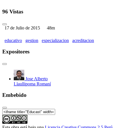
96 Vistas
17 de Julio de 2015
48m
educativo
gestion
especializacion
acreditacion
Expositores
Jose Alberto
Llaullipoma Romaní
Embebido
Esta obra está bajo una
Licencia Creative Commons 2.5 Perú