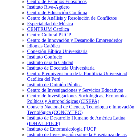
Centro de Estudios Filosóficos
Instituto Riva-Agüero
Centro de Educación Contínua
Centro de Análisis y Resolución de Conflictos
Especialidad de Música
CENTRUM Católica
Centro Cultural PUCP
Centro de Innovación y Desarrollo Emprendedor
Idiomas Católica
Conexión Bíblica Universitaria
Instituto Confucio
Instituto para la Calidad
Instituto de Docencia Universitaria
Centro Preuniversitario de la Pontificia Universidad
Católica del Perú
Instituto de Opinión Pública
Centro de Investigaciones y Servicios Educativos
Centro de Investigaciones Sociológicas, Económica
Políticas y Antropológicas (CISEPA)
Consejo Nacional de Ciencia, Tecnología e Innovación
Tecnológica (CONCYTEC)
Instituto de Desarrollo Humano de América Latina
(IDHAL-PUCP)
Instituto de Etnomusicología PUCP
Instituto de Investigación sobre la Enseñanza de las