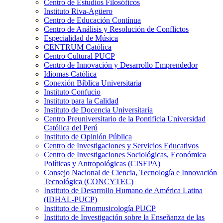
Centro de Estudios Filosóficos
Instituto Riva-Agüero
Centro de Educación Contínua
Centro de Análisis y Resolución de Conflictos
Especialidad de Música
CENTRUM Católica
Centro Cultural PUCP
Centro de Innovación y Desarrollo Emprendedor
Idiomas Católica
Conexión Bíblica Universitaria
Instituto Confucio
Instituto para la Calidad
Instituto de Docencia Universitaria
Centro Preuniversitario de la Pontificia Universidad
Católica del Perú
Instituto de Opinión Pública
Centro de Investigaciones y Servicios Educativos
Centro de Investigaciones Sociológicas, Económica
Políticas y Antropológicas (CISEPA)
Consejo Nacional de Ciencia, Tecnología e Innovación
Tecnológica (CONCYTEC)
Instituto de Desarrollo Humano de América Latina
(IDHAL-PUCP)
Instituto de Etnomusicología PUCP
Instituto de Investigación sobre la Enseñanza de las