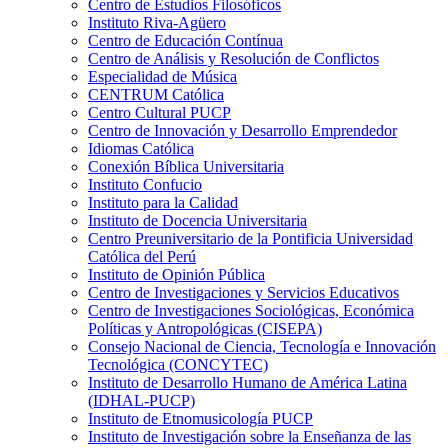
Centro de Estudios Filosóficos
Instituto Riva-Agüero
Centro de Educación Contínua
Centro de Análisis y Resolución de Conflictos
Especialidad de Música
CENTRUM Católica
Centro Cultural PUCP
Centro de Innovación y Desarrollo Emprendedor
Idiomas Católica
Conexión Bíblica Universitaria
Instituto Confucio
Instituto para la Calidad
Instituto de Docencia Universitaria
Centro Preuniversitario de la Pontificia Universidad
Católica del Perú
Instituto de Opinión Pública
Centro de Investigaciones y Servicios Educativos
Centro de Investigaciones Sociológicas, Económica
Políticas y Antropológicas (CISEPA)
Consejo Nacional de Ciencia, Tecnología e Innovación
Tecnológica (CONCYTEC)
Instituto de Desarrollo Humano de América Latina
(IDHAL-PUCP)
Instituto de Etnomusicología PUCP
Instituto de Investigación sobre la Enseñanza de las