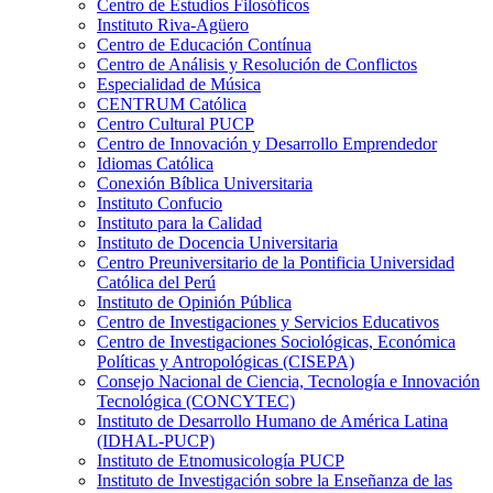
Centro de Estudios Filosóficos
Instituto Riva-Agüero
Centro de Educación Contínua
Centro de Análisis y Resolución de Conflictos
Especialidad de Música
CENTRUM Católica
Centro Cultural PUCP
Centro de Innovación y Desarrollo Emprendedor
Idiomas Católica
Conexión Bíblica Universitaria
Instituto Confucio
Instituto para la Calidad
Instituto de Docencia Universitaria
Centro Preuniversitario de la Pontificia Universidad
Católica del Perú
Instituto de Opinión Pública
Centro de Investigaciones y Servicios Educativos
Centro de Investigaciones Sociológicas, Económica
Políticas y Antropológicas (CISEPA)
Consejo Nacional de Ciencia, Tecnología e Innovación
Tecnológica (CONCYTEC)
Instituto de Desarrollo Humano de América Latina
(IDHAL-PUCP)
Instituto de Etnomusicología PUCP
Instituto de Investigación sobre la Enseñanza de las