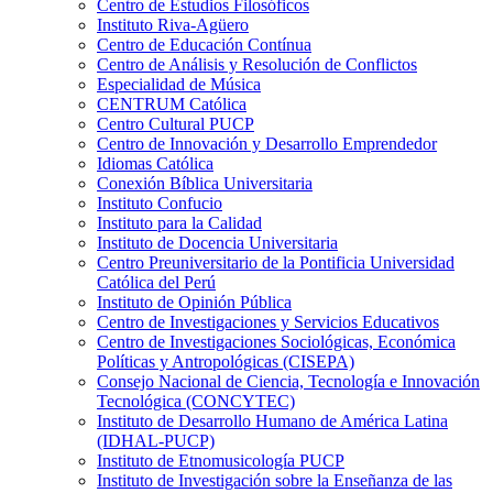
Centro de Estudios Filosóficos
Instituto Riva-Agüero
Centro de Educación Contínua
Centro de Análisis y Resolución de Conflictos
Especialidad de Música
CENTRUM Católica
Centro Cultural PUCP
Centro de Innovación y Desarrollo Emprendedor
Idiomas Católica
Conexión Bíblica Universitaria
Instituto Confucio
Instituto para la Calidad
Instituto de Docencia Universitaria
Centro Preuniversitario de la Pontificia Universidad
Católica del Perú
Instituto de Opinión Pública
Centro de Investigaciones y Servicios Educativos
Centro de Investigaciones Sociológicas, Económica
Políticas y Antropológicas (CISEPA)
Consejo Nacional de Ciencia, Tecnología e Innovación
Tecnológica (CONCYTEC)
Instituto de Desarrollo Humano de América Latina
(IDHAL-PUCP)
Instituto de Etnomusicología PUCP
Instituto de Investigación sobre la Enseñanza de las