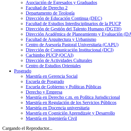
Asociación de Egresados y Graduados
Facultad de Derecho 2
Departamento de Teología
Dirección de Educación Continua (DEC)
Facultad de Estudios Interdisciplinarios de la PUCP
Dirección de Gestión del Talento Humano (DGTH)
Dirección Académica de Planeamiento y Evaluación (D
Facultad de Arquitectura y Urbanismo
Centro de Asesoría Pastoral Universitaria (CAPU)
Dirección de Comunicación Institucional (DCI)
Cachimbo PUCP (OCAI)
Dirección de Actividades Culturales
Centro de Estudios Orientales
Posgrado
Maestría en Gerencia Social
Escuela de Posgrado
Escuela de Gobierno y Políticas Públicas
Derecho y Empresa
Maestría en Derecho c.m. en Política Jurisdiccional
Maestría en Regulación de los Servicios Públicos
Maestría en Docencia universitaria
Maestría en Cognición Aprendizaje y Desarrollo
Maestría en Ingeniería Civil
Cargando el Reproductor...