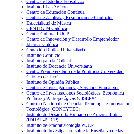
Centro de Estudios Filosóficos
Instituto Riva-Agüero
Centro de Educación Contínua
Centro de Análisis y Resolución de Conflictos
Especialidad de Música
CENTRUM Católica
Centro Cultural PUCP
Centro de Innovación y Desarrollo Emprendedor
Idiomas Católica
Conexión Bíblica Universitaria
Instituto Confucio
Instituto para la Calidad
Instituto de Docencia Universitaria
Centro Preuniversitario de la Pontificia Universidad
Católica del Perú
Instituto de Opinión Pública
Centro de Investigaciones y Servicios Educativos
Centro de Investigaciones Sociológicas, Económica
Políticas y Antropológicas (CISEPA)
Consejo Nacional de Ciencia, Tecnología e Innovación
Tecnológica (CONCYTEC)
Instituto de Desarrollo Humano de América Latina
(IDHAL-PUCP)
Instituto de Etnomusicología PUCP
Instituto de Investigación sobre la Enseñanza de las