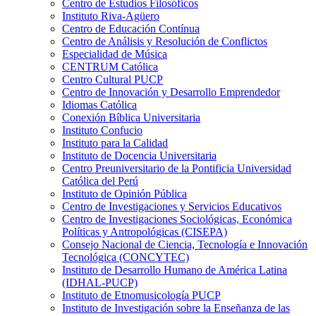
Centro de Estudios Filosóficos
Instituto Riva-Agüero
Centro de Educación Contínua
Centro de Análisis y Resolución de Conflictos
Especialidad de Música
CENTRUM Católica
Centro Cultural PUCP
Centro de Innovación y Desarrollo Emprendedor
Idiomas Católica
Conexión Bíblica Universitaria
Instituto Confucio
Instituto para la Calidad
Instituto de Docencia Universitaria
Centro Preuniversitario de la Pontificia Universidad
Católica del Perú
Instituto de Opinión Pública
Centro de Investigaciones y Servicios Educativos
Centro de Investigaciones Sociológicas, Económica
Políticas y Antropológicas (CISEPA)
Consejo Nacional de Ciencia, Tecnología e Innovación
Tecnológica (CONCYTEC)
Instituto de Desarrollo Humano de América Latina
(IDHAL-PUCP)
Instituto de Etnomusicología PUCP
Instituto de Investigación sobre la Enseñanza de las