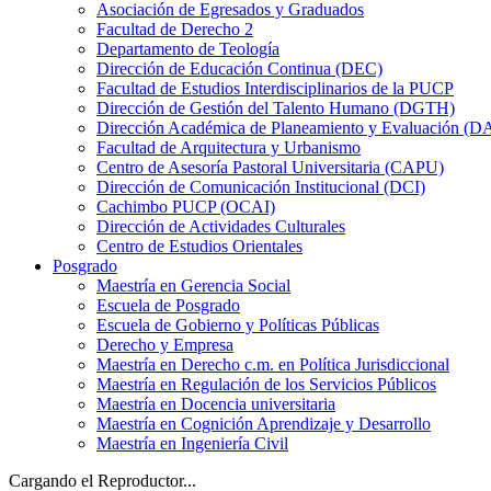
Asociación de Egresados y Graduados
Facultad de Derecho 2
Departamento de Teología
Dirección de Educación Continua (DEC)
Facultad de Estudios Interdisciplinarios de la PUCP
Dirección de Gestión del Talento Humano (DGTH)
Dirección Académica de Planeamiento y Evaluación (D
Facultad de Arquitectura y Urbanismo
Centro de Asesoría Pastoral Universitaria (CAPU)
Dirección de Comunicación Institucional (DCI)
Cachimbo PUCP (OCAI)
Dirección de Actividades Culturales
Centro de Estudios Orientales
Posgrado
Maestría en Gerencia Social
Escuela de Posgrado
Escuela de Gobierno y Políticas Públicas
Derecho y Empresa
Maestría en Derecho c.m. en Política Jurisdiccional
Maestría en Regulación de los Servicios Públicos
Maestría en Docencia universitaria
Maestría en Cognición Aprendizaje y Desarrollo
Maestría en Ingeniería Civil
Cargando el Reproductor...