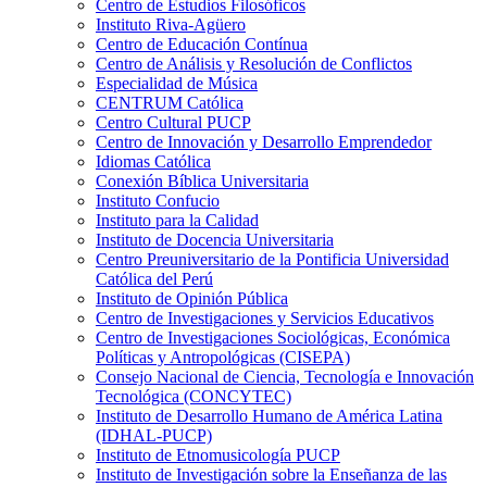
Centro de Estudios Filosóficos
Instituto Riva-Agüero
Centro de Educación Contínua
Centro de Análisis y Resolución de Conflictos
Especialidad de Música
CENTRUM Católica
Centro Cultural PUCP
Centro de Innovación y Desarrollo Emprendedor
Idiomas Católica
Conexión Bíblica Universitaria
Instituto Confucio
Instituto para la Calidad
Instituto de Docencia Universitaria
Centro Preuniversitario de la Pontificia Universidad
Católica del Perú
Instituto de Opinión Pública
Centro de Investigaciones y Servicios Educativos
Centro de Investigaciones Sociológicas, Económica
Políticas y Antropológicas (CISEPA)
Consejo Nacional de Ciencia, Tecnología e Innovación
Tecnológica (CONCYTEC)
Instituto de Desarrollo Humano de América Latina
(IDHAL-PUCP)
Instituto de Etnomusicología PUCP
Instituto de Investigación sobre la Enseñanza de las