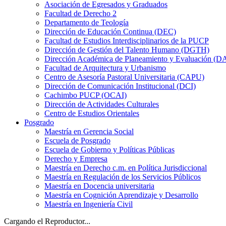
Asociación de Egresados y Graduados
Facultad de Derecho 2
Departamento de Teología
Dirección de Educación Continua (DEC)
Facultad de Estudios Interdisciplinarios de la PUCP
Dirección de Gestión del Talento Humano (DGTH)
Dirección Académica de Planeamiento y Evaluación (D
Facultad de Arquitectura y Urbanismo
Centro de Asesoría Pastoral Universitaria (CAPU)
Dirección de Comunicación Institucional (DCI)
Cachimbo PUCP (OCAI)
Dirección de Actividades Culturales
Centro de Estudios Orientales
Posgrado
Maestría en Gerencia Social
Escuela de Posgrado
Escuela de Gobierno y Políticas Públicas
Derecho y Empresa
Maestría en Derecho c.m. en Política Jurisdiccional
Maestría en Regulación de los Servicios Públicos
Maestría en Docencia universitaria
Maestría en Cognición Aprendizaje y Desarrollo
Maestría en Ingeniería Civil
Cargando el Reproductor...